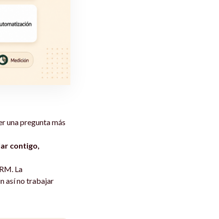
er una pregunta más
ar contigo,
CRM. La
n así no trabajar