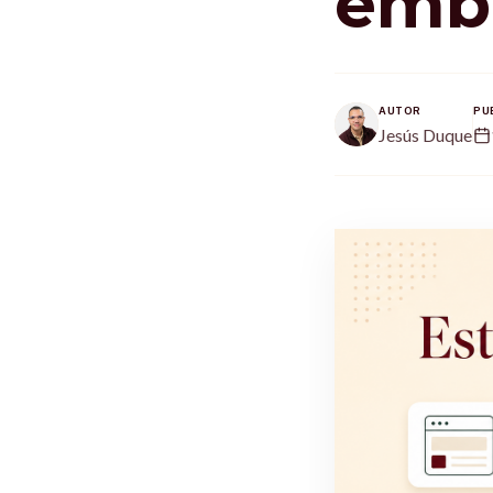
emb
AUTOR
PU
Jesús Duque