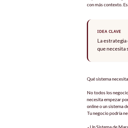
con más contexto. Esa
IDEA CLAVE
La estrategia
que necesita 
Qué sistema necesita
No todos los negocio
necesita empezar por
online o un sistema d
Tu negocio podría ne
Un Sistema de Marc
•