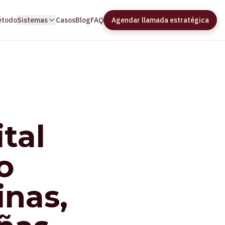
étodo
Sistemas
Casos
Blog
FAQ
Agendar llamada estratégica
tal
o
inas,