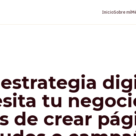
Inicio
Sobre mí
M
estrategia digi
sita tu negoci
s de crear pág