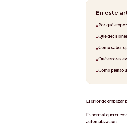
En este ar
Por qué empeza
•
Qué decisiones
•
Cómo saber qué
•
Qué errores evi
•
Cómo pienso un
•
El error de empezar 
Es normal querer empe
automatización.