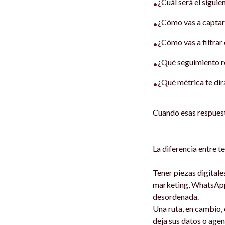
¿Cuál será el siguie
•
¿Cómo vas a captar 
•
¿Cómo vas a filtrar
•
¿Qué seguimiento r
•
¿Qué métrica te dirá
•
Cuando esas respuest
La diferencia entre t
Tener piezas digitale
marketing, WhatsApp 
desordenada.
Una ruta, en cambio, 
deja sus datos o age