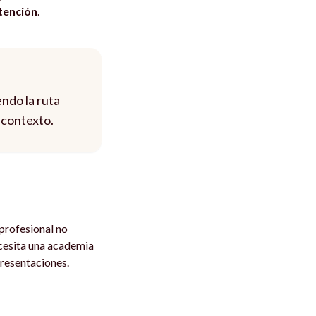
ntención
.
endo la ruta
 contexto.
profesional no
cesita una academia
presentaciones.