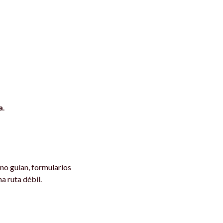
a
.
no guían, formularios
a ruta débil.