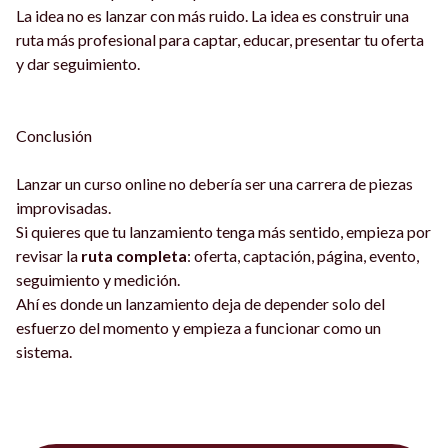
La idea no es lanzar con más ruido. La idea es construir una
ruta más profesional para captar, educar, presentar tu oferta
y dar seguimiento.
Conclusión
Lanzar un curso online no debería ser una carrera de piezas
improvisadas.
Si quieres que tu lanzamiento tenga más sentido, empieza por
revisar la
ruta completa
: oferta, captación, página, evento,
seguimiento y medición.
Ahí es donde un lanzamiento deja de depender solo del
esfuerzo del momento y empieza a funcionar como un
sistema.