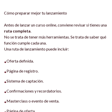
Cómo preparar mejor tu lanzamiento
Antes de lanzar un curso online, conviene revisar si tienes una
ruta completa
.
No se trata de tener más herramientas. Se trata de saber qué
función cumple cada una.
Una ruta de lanzamiento puede incluir:
Oferta definida.
•
Página de registro.
•
Sistema de captación.
•
Confirmaciones y recordatorios.
•
Masterclass o evento de venta.
•
Página de oferta.
•