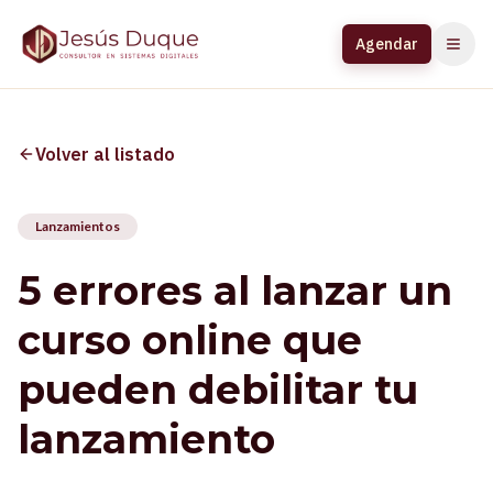
Agendar
Volver al listado
Lanzamientos
5 errores al lanzar un
curso online que
pueden debilitar tu
lanzamiento