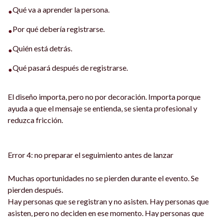
Qué va a aprender la persona.
•
Por qué debería registrarse.
•
Quién está detrás.
•
Qué pasará después de registrarse.
•
El diseño importa, pero no por decoración. Importa porque
ayuda a que el mensaje se entienda, se sienta profesional y
reduzca fricción.
Error 4: no preparar el seguimiento antes de lanzar
Muchas oportunidades no se pierden durante el evento. Se
pierden después.
Hay personas que se registran y no asisten. Hay personas que
asisten, pero no deciden en ese momento. Hay personas que