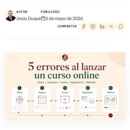
AUTOR
PUBLICADO
Jesús Duque
5 de mayo de 2026
COMPARTIR