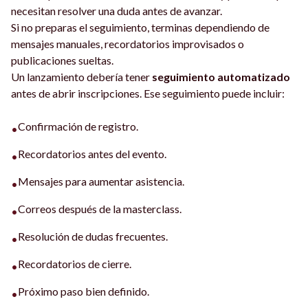
necesitan resolver una duda antes de avanzar.
Si no preparas el seguimiento, terminas dependiendo de
mensajes manuales, recordatorios improvisados o
publicaciones sueltas.
Un lanzamiento debería tener
seguimiento automatizado
antes de abrir inscripciones. Ese seguimiento puede incluir:
Confirmación de registro.
•
Recordatorios antes del evento.
•
Mensajes para aumentar asistencia.
•
Correos después de la masterclass.
•
Resolución de dudas frecuentes.
•
Recordatorios de cierre.
•
Próximo paso bien definido.
•